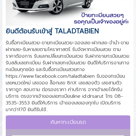
ยินดีต้อนรับเข้าสู่ TALADTABIEN
รับซื้อทะเบียนสวย-ขายทะเบียนสวย-จองเลข-ฝากเลข-จำนำ-ขาย
ฝากเลข-รับหาเลขตามโหราศาสตร์ รับจัดหาทะเบียนสวย ตาม
ราคาต้องการ รับแลกเปลี่ยนทะเบียนสวย รับฝากขายทะเบียนสวย
รับสลับเลขทะเบียน รับฝากเลขทะเบียนสวย ยินดีให้บริการงานทาง
ทะเบียนทุกชนิด และรับซื้อทะเบียนสวยทาง
https://www.facebook.com/taladtabien รับจองทะเบียน
เลขหมวดใหม่ เลขจอง ล็อกเลข 8กX เลขสองตัว เลขสามตัว
ราคาถูก สอบถาม ต่อรองราคา ค่าบริการ จากเจ้าเลขได้ครับ
บริการ ตรงจากเจ้าของเลขทะเบียนline id:drsarut โทร 08-
3535-3553 ยินดีให้บริการ เจ้าของเลขเองทุกใบ เปิดบริการ
มากว่า17ปี ยินดีรับใช้..
ค้นหาทะเบียนรถ