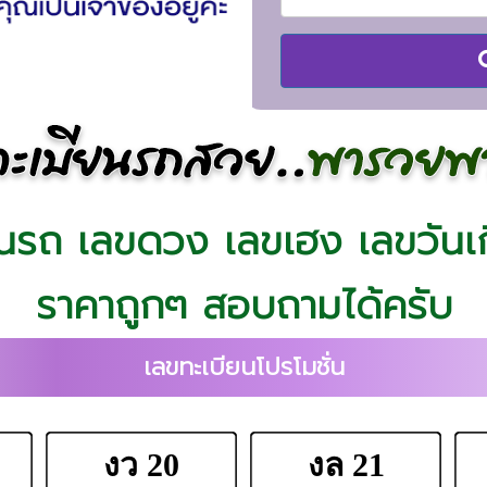
นรถ เลขดวง เลขเฮง เลขวันเ
ราคาถูกๆ สอบถามได้ครับ
เลขทะเบียนโปรโมชั่น
งว 20
งล 21