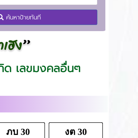
ค้นหาป้ายทันที
กิด เลขมงคลอื่นๆ
ภบ 30
งต 30