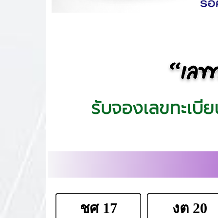
รับจองเลขทะเบีย
ชศ 17
งต 20