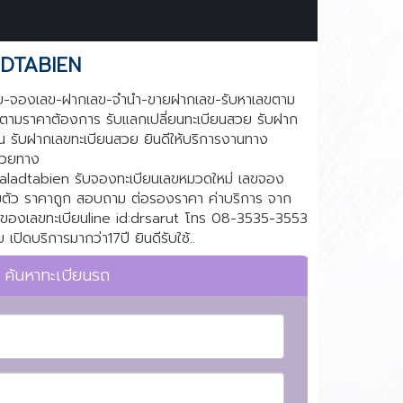
Next
ALADTABIEN
สวย-จองเลข-ฝากเลข-จำนำ-ขายฝากเลข-รับหาเลขตาม
 ตามราคาต้องการ รับแลกเปลี่ยนทะเบียนสวย รับฝาก
น รับฝากเลขทะเบียนสวย ยินดีให้บริการงานทาง
นสวยทาง
ladtabien รับจองทะเบียนเลขหมวดใหม่ เลขจอง
ตัว ราคาถูก สอบถาม ต่อรองราคา ค่าบริการ จาก
จ้าของเลขทะเบียนline id:drsarut โทร 08-3535-3553
 เปิดบริการมากว่า17ปี ยินดีรับใช้..
ค้นหาทะเบียนรถ