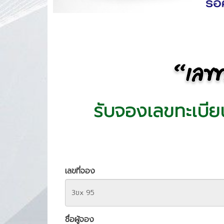
รับจองเลขทะเบีย
เลขที่จอง
ชื่อผู้จอง