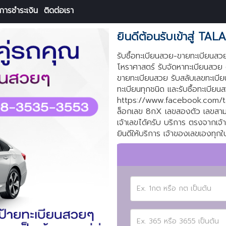
การชำระเงิน
ติดต่อเรา
ยินดีต้อนรับเข้าสู่ T
รับซื้อทะเบียนสวย-ขายทะเบียน
โหราศาสตร์ รับจัดหาทะเบียนสวย
ขายทะเบียนสวย รับสลับเลขทะเบีย
ทะเบียนทุกชนิด และรับซื้อทะเบีย
https://www.facebook.com/ta
ล็อกเลข 8กX เลขสองตัว เลขสาม
เจ้าเลขได้ครับ บริการ ตรงจากเ
ยินดีให้บริการ เจ้าของเลขเองทุกใบ