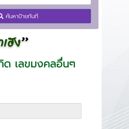
ค้นหาป้ายทันที
กิด เลขมงคลอื่นๆ