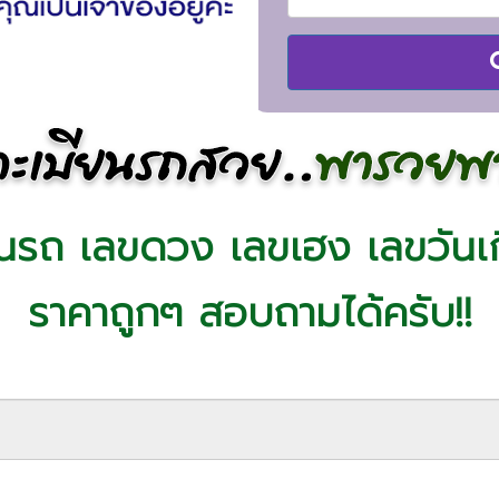
นรถ เลขดวง เลขเฮง เลขวันเ
ราคาถูกๆ สอบถามได้ครับ!!