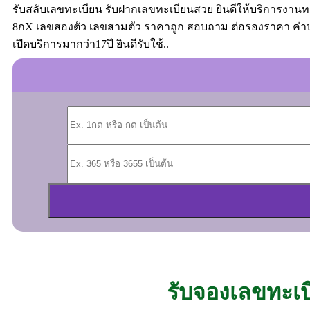
รับสลับเลขทะเบียน รับฝากเลขทะเบียนสวย ยินดีให้บริการงานทา
8กX เลขสองตัว เลขสามตัว ราคาถูก สอบถาม ต่อรองราคา ค่าบริก
เปิดบริการมากว่า17ปี ยินดีรับใช้..
รับจองเลขทะเบ