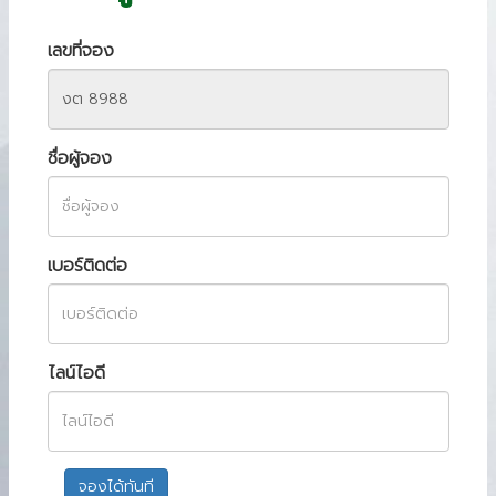
เลขที่จอง
ชื่อผู้จอง
เบอร์ติดต่อ
ไลน์ไอดี
จองได้ทันที