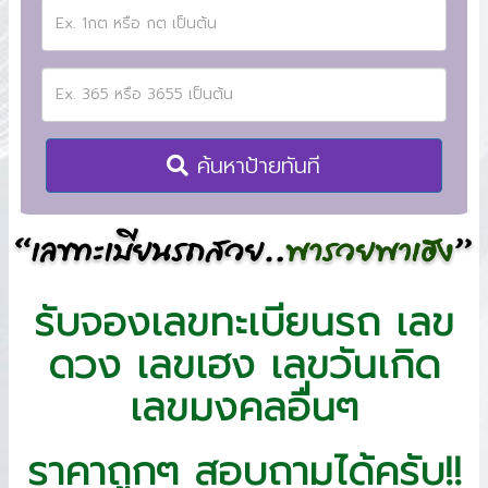
ค้นหาป้ายทันที
รับจองเลขทะเบียนรถ เลข
ดวง เลขเฮง เลขวันเกิด
เลขมงคลอื่นๆ
ราคาถูกๆ สอบถามได้ครับ!!