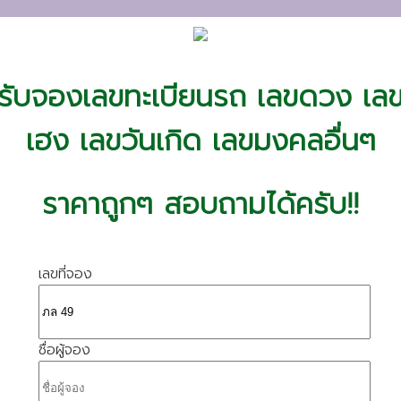
รับจองเลขทะเบียนรถ เลขดวง เล
เฮง เลขวันเกิด เลขมงคลอื่นๆ
ราคาถูกๆ สอบถามได้ครับ!!
เลขที่จอง
ชื่อผู้จอง