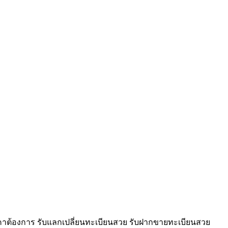
าต้องการ รับแลกเปลี่ยนทะเบียนสวย รับฝากขายทะเบียนสวย