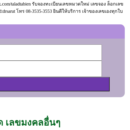
k.com/taladtabien รับจองทะเบียนเลขหมวดใหม่ เลขจอง ล็อกเลข
rsarut โทร 08-3535-3553 ยินดีให้บริการ เจ้าของเลขเองทุกใบ
ด เลขมงคลอื่นๆ