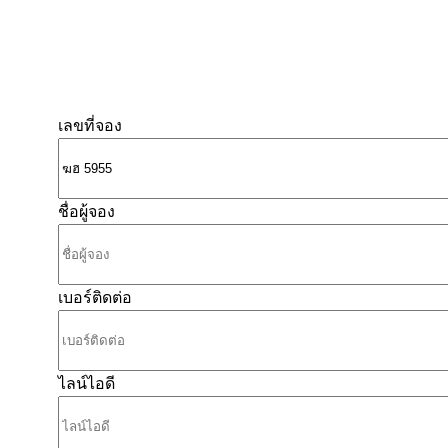
เลขที่จอง
ชื่อผู้จอง
เบอร์ติดต่อ
ไลน์ไอดี