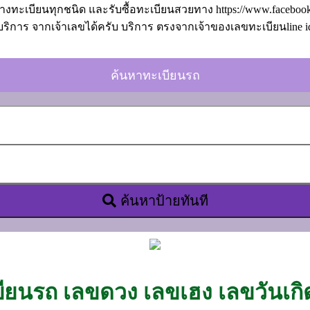
งทะเบียนทุกชนิด และรับซื้อทะเบียนสวยทาง https://www.faceboo
าร จากเจ้าเลขได้ครับ บริการ ตรงจากเจ้าของเลขทะเบียนline id:d
ค้นหาทะเบียนรถ
ค้นหาป้ายทันที
ียนรถ เลขดวง เลขเฮง เลขวันเกิ