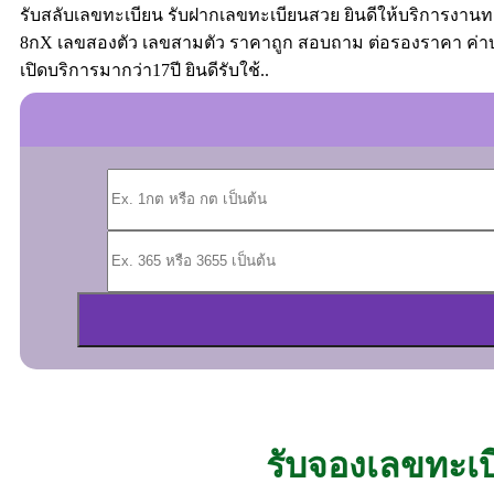
รับสลับเลขทะเบียน รับฝากเลขทะเบียนสวย ยินดีให้บริการงานทา
8กX เลขสองตัว เลขสามตัว ราคาถูก สอบถาม ต่อรองราคา ค่าบริก
เปิดบริการมากว่า17ปี ยินดีรับใช้..
รับจองเลขทะเบ