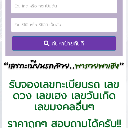
ค้นหาป้ายทันที
รับจองเลขทะเบียนรถ เลข
ดวง เลขเฮง เลขวันเกิด
เลขมงคลอื่นๆ
ราคาถูกๆ สอบถามได้ครับ!!