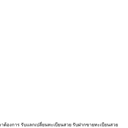
าต้องการ รับแลกเปลี่ยนทะเบียนสวย รับฝากขายทะเบียนสวย