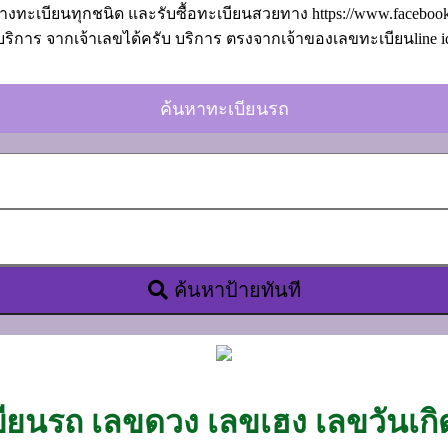
งทะเบียนทุกชนิด และรับซื้อทะเบียนสวยทาง https://www.faceboo
าร จากเจ้าเลขได้ครับ บริการ ตรงจากเจ้าของเลขทะเบียนline id:d
ค้นหาทะเบียนรถ
ค้นหาป้ายทันที
ียนรถ เลขดวง เลขเฮง เลขวันเกิ