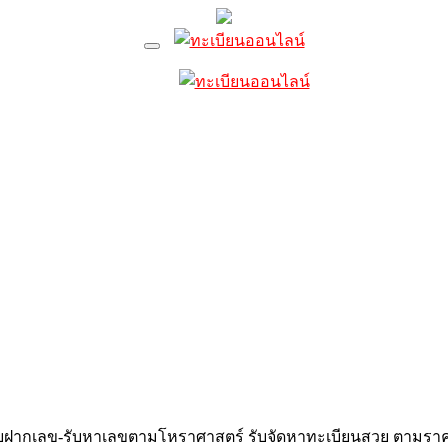
Toggle
navigation
หน้าแรก
ขั้นตอนดำเนินงาน
เอกสารที่ใช้
การชำระเงิน
ติดต่อเรา
Previous
Next
ยฝากเลข-รับหาเลขตามโหราศาสตร์ รับจัดหาทะเบียนสวย ตามราค