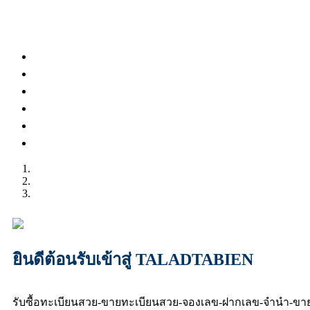
ยินดีต้อนรับเข้าสู่ TALADTABIEN
รับซื้อทะเบียนสวย-ขายทะเบียนสวย-จองเลข-ฝากเลข-จำนำ-ขา