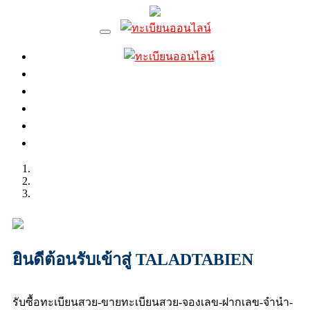
Toggle
navigation
หน้าแรก
ขั้นตอนดำเนินงาน
เอกสารที่ใช้
การชำระเงิน
ติดต่อเรา
Previous
Next
ยินดีต้อนรับเข้าสู่ TALADTABIEN
รับซื้อทะเบียนสวย-ขายทะเบียนสวย-จองเลข-ฝากเลข-จำนำ-