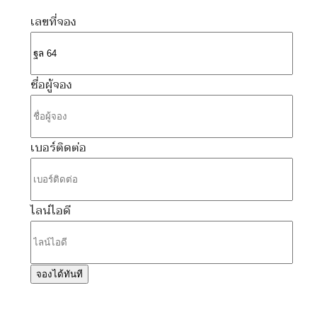
เลขที่จอง
ชื่อผู้จอง
เบอร์ติดต่อ
ไลน์ไอดี
จองได้ทันที