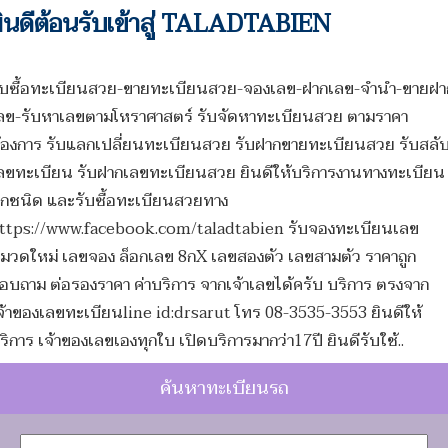
ยินดีต้อนรับเข้าสู่ TALADTABIEN
ับซื้อทะเบียนสวย-ขายทะเบียนสวย-จองเลข-ฝากเลข-จำนำ-ขายฝา
ลข-รับหาเลขตามโหราศาสตร์ รับจัดหาทะเบียนสวย ตามราคา
้องการ รับแลกเปลี่ยนทะเบียนสวย รับฝากขายทะเบียนสวย รับสลั
ลขทะเบียน รับฝากเลขทะเบียนสวย ยินดีให้บริการงานทางทะเบียน
ุกชนิด และรับซื้อทะเบียนสวยทาง
ttps://www.facebook.com/taladtabien รับจองทะเบียนเลข
มวดใหม่ เลขจอง ล็อกเลข 8กX เลขสองตัว เลขสามตัว ราคาถูก
อบถาม ต่อรองราคา ค่าบริการ จากเจ้าเลขได้ครับ บริการ ตรงจาก
จ้าของเลขทะเบียนline id:drsarut โทร 08-3535-3553 ยินดีให้
ริการ เจ้าของเลขเองทุกใบ เปิดบริการมากว่า17ปี ยินดีรับใช้..
ค้นหาทะเบียนรถ