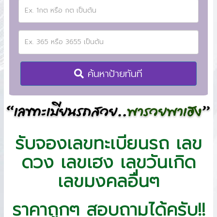
ค้นหาป้ายทันที
รับจองเลขทะเบียนรถ เลข
ดวง เลขเฮง เลขวันเกิด
เลขมงคลอื่นๆ
ราคาถูกๆ สอบถามได้ครับ!!