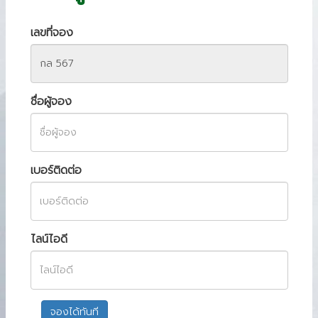
เลขที่จอง
ชื่อผู้จอง
เบอร์ติดต่อ
ไลน์ไอดี
จองได้ทันที