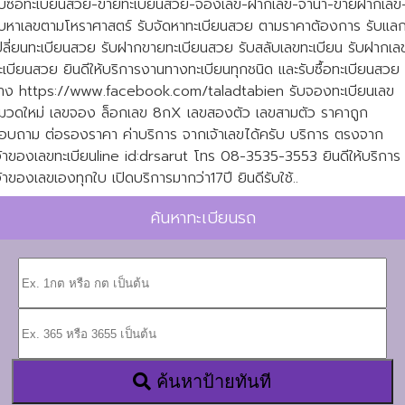
ับซื้อทะเบียนสวย-ขายทะเบียนสวย-จองเลข-ฝากเลข-จำนำ-ขายฝากเลข
ับหาเลขตามโหราศาสตร์ รับจัดหาทะเบียนสวย ตามราคาต้องการ รับแล
ปลี่ยนทะเบียนสวย รับฝากขายทะเบียนสวย รับสลับเลขทะเบียน รับฝากเล
ะเบียนสวย ยินดีให้บริการงานทางทะเบียนทุกชนิด และรับซื้อทะเบียนสวย
าง https://www.facebook.com/taladtabien รับจองทะเบียนเลข
มวดใหม่ เลขจอง ล็อกเลข 8กX เลขสองตัว เลขสามตัว ราคาถูก
อบถาม ต่อรองราคา ค่าบริการ จากเจ้าเลขได้ครับ บริการ ตรงจาก
จ้าของเลขทะเบียนline id:drsarut โทร 08-3535-3553 ยินดีให้บริการ
จ้าของเลขเองทุกใบ เปิดบริการมากว่า17ปี ยินดีรับใช้..
ค้นหาทะเบียนรถ
ค้นหาป้ายทันที