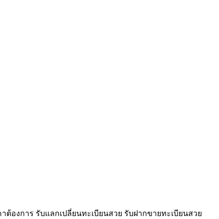
าต้องการ รับแลกเปลี่ยนทะเบียนสวย รับฝากขายทะเบียนสวย