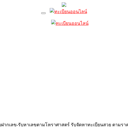
Toggle
navigation
หน้าแรก
ขั้นตอนดำเนินงาน
เอกสารที่ใช้
การชำระเงิน
ติดต่อเรา
Previous
Next
ยฝากเลข-รับหาเลขตามโหราศาสตร์ รับจัดหาทะเบียนสวย ตามราค