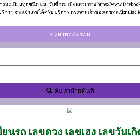
งทะเบียนทุกชนิด และรับซื้อทะเบียนสวยทาง https://www.faceboo
าร จากเจ้าเลขได้ครับ บริการ ตรงจากเจ้าของเลขทะเบียนline id:d
ค้นหาทะเบียนรถ
ค้นหาป้ายทันที
ียนรถ เลขดวง เลขเฮง เลขวันเกิ