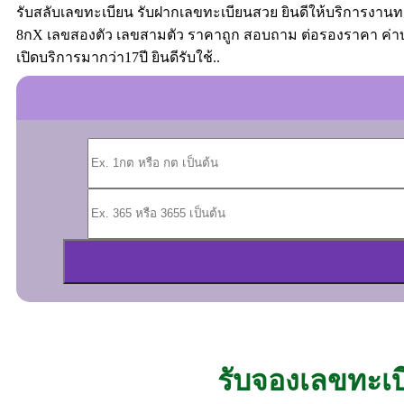
รับสลับเลขทะเบียน รับฝากเลขทะเบียนสวย ยินดีให้บริการงานทา
8กX เลขสองตัว เลขสามตัว ราคาถูก สอบถาม ต่อรองราคา ค่าบริก
เปิดบริการมากว่า17ปี ยินดีรับใช้..
รับจองเลขทะเบ