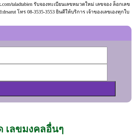
k.com/taladtabien รับจองทะเบียนเลขหมวดใหม่ เลขจอง ล็อกเลข
rsarut โทร 08-3535-3553 ยินดีให้บริการ เจ้าของเลขเองทุกใบ
ด เลขมงคลอื่นๆ