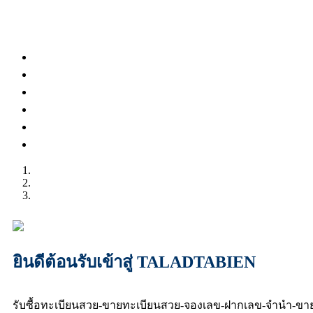
ยินดีต้อนรับเข้าสู่ TALADTABIEN
รับซื้อทะเบียนสวย-ขายทะเบียนสวย-จองเลข-ฝากเลข-จำนำ-ขา