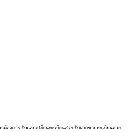
าต้องการ รับแลกเปลี่ยนทะเบียนสวย รับฝากขายทะเบียนสวย