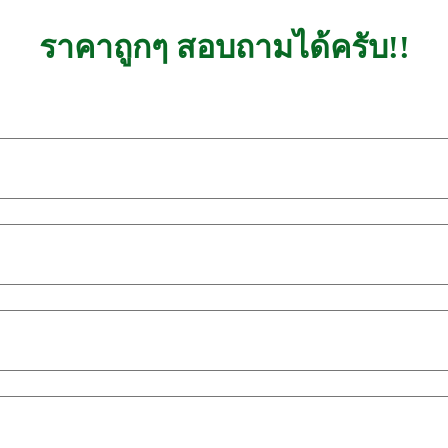
ราคาถูกๆ สอบถามได้ครับ!!