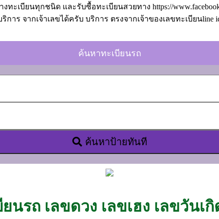
งทะเบียนทุกชนิด และรับซื้อทะเบียนสวยทาง https://www.faceboo
าร จากเจ้าเลขได้ครับ บริการ ตรงจากเจ้าของเลขทะเบียนline id:d
ค้นหาทะเบียนรถ
ค้นหาป้ายทันที
ียนรถ เลขดวง เลขเฮง เลขวันเกิ