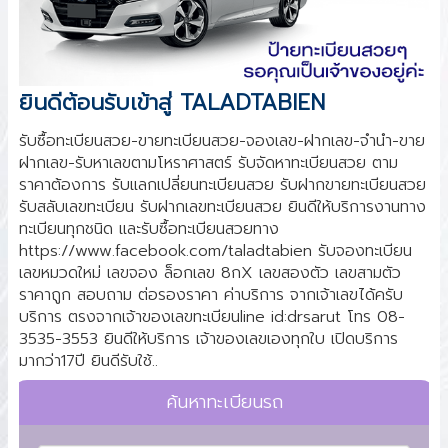
ยินดีต้อนรับเข้าสู่ TALADTABIEN
รับซื้อทะเบียนสวย-ขายทะเบียนสวย-จองเลข-ฝากเลข-จำนำ-ขาย
ฝากเลข-รับหาเลขตามโหราศาสตร์ รับจัดหาทะเบียนสวย ตาม
ราคาต้องการ รับแลกเปลี่ยนทะเบียนสวย รับฝากขายทะเบียนสวย
รับสลับเลขทะเบียน รับฝากเลขทะเบียนสวย ยินดีให้บริการงานทาง
ทะเบียนทุกชนิด และรับซื้อทะเบียนสวยทาง
https://www.facebook.com/taladtabien รับจองทะเบียน
เลขหมวดใหม่ เลขจอง ล็อกเลข 8กX เลขสองตัว เลขสามตัว
ราคาถูก สอบถาม ต่อรองราคา ค่าบริการ จากเจ้าเลขได้ครับ
บริการ ตรงจากเจ้าของเลขทะเบียนline id:drsarut โทร 08-
3535-3553 ยินดีให้บริการ เจ้าของเลขเองทุกใบ เปิดบริการ
มากว่า17ปี ยินดีรับใช้..
ค้นหาทะเบียนรถ