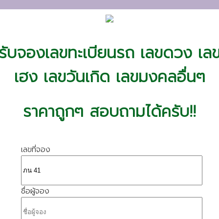
รับจองเลขทะเบียนรถ เลขดวง เล
เฮง เลขวันเกิด เลขมงคลอื่นๆ
ราคาถูกๆ สอบถามได้ครับ!!
เลขที่จอง
ชื่อผู้จอง