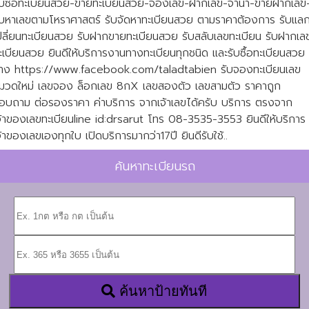
ับซื้อทะเบียนสวย-ขายทะเบียนสวย-จองเลข-ฝากเลข-จำนำ-ขายฝากเลข
ับหาเลขตามโหราศาสตร์ รับจัดหาทะเบียนสวย ตามราคาต้องการ รับแล
ปลี่ยนทะเบียนสวย รับฝากขายทะเบียนสวย รับสลับเลขทะเบียน รับฝากเล
ะเบียนสวย ยินดีให้บริการงานทางทะเบียนทุกชนิด และรับซื้อทะเบียนสวย
าง https://www.facebook.com/taladtabien รับจองทะเบียนเลข
มวดใหม่ เลขจอง ล็อกเลข 8กX เลขสองตัว เลขสามตัว ราคาถูก
อบถาม ต่อรองราคา ค่าบริการ จากเจ้าเลขได้ครับ บริการ ตรงจาก
จ้าของเลขทะเบียนline id:drsarut โทร 08-3535-3553 ยินดีให้บริการ
จ้าของเลขเองทุกใบ เปิดบริการมากว่า17ปี ยินดีรับใช้..
ค้นหาทะเบียนรถ
ค้นหาป้ายทันที