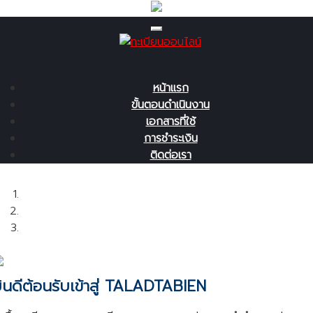
Toggle
navigation
หน้าแรก
ขั้นตอนดำเนินงาน
เอกสารที่ใช้
การชำระเงิน
ติดต่อเรา
Previous
Next
ินดีต้อนรับเข้าสู่ TALADTABIEN