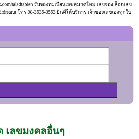
k.com/taladtabien รับจองทะเบียนเลขหมวดใหม่ เลขจอง ล็อกเลข
rsarut โทร 08-3535-3553 ยินดีให้บริการ เจ้าของเลขเองทุกใบ
ด เลขมงคลอื่นๆ