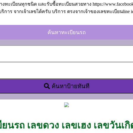
งทะเบียนทุกชนิด และรับซื้อทะเบียนสวยทาง https://www.faceboo
าร จากเจ้าเลขได้ครับ บริการ ตรงจากเจ้าของเลขทะเบียนline id:d
ค้นหาทะเบียนรถ
ค้นหาป้ายทันที
ียนรถ เลขดวง เลขเฮง เลขวันเกิ