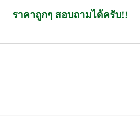
ราคาถูกๆ สอบถามได้ครับ!!