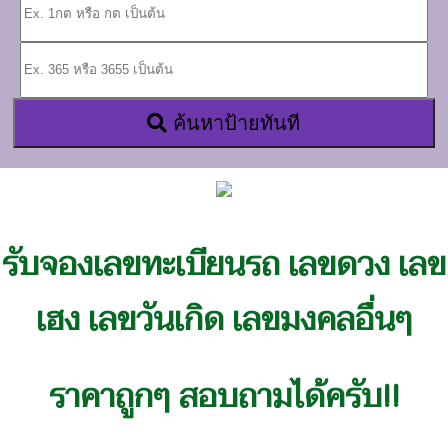
ค้นหาป้ายทันที
รับจองเลขทะเบียนรถ เลขดวง เลข
เฮง เลขวันเกิด เลขมงคลอื่นๆ
ราคาถูกๆ สอบถามได้ครับ!!