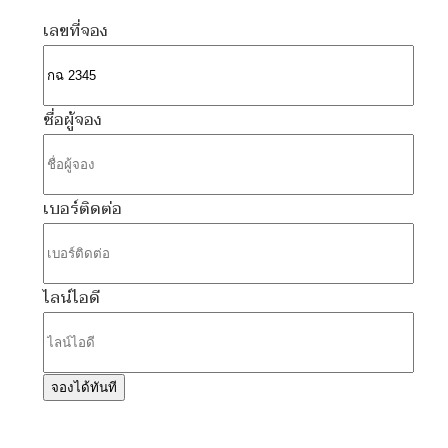
เลขที่จอง
ชื่อผู้จอง
เบอร์ติดต่อ
ไลน์ไอดี
จองได้ทันที