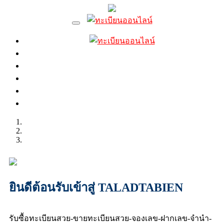
Toggle
navigation
หน้าแรก
ขั้นตอนดำเนินงาน
เอกสารที่ใช้
การชำระเงิน
ติดต่อเรา
Previous
Next
ยินดีต้อนรับเข้าสู่ TALADTABIEN
รับซื้อทะเบียนสวย-ขายทะเบียนสวย-จองเลข-ฝากเลข-จำนำ-