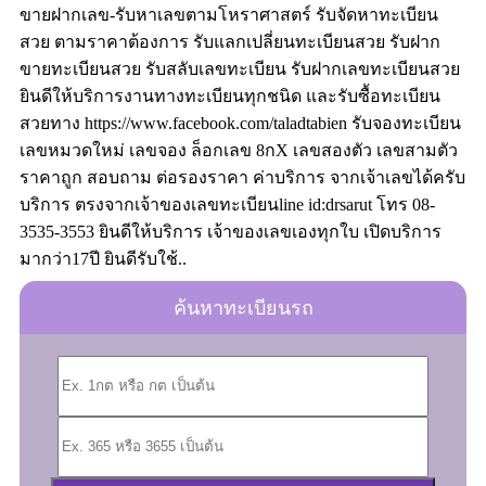
ขายฝากเลข-รับหาเลขตามโหราศาสตร์ รับจัดหาทะเบียน
สวย ตามราคาต้องการ รับแลกเปลี่ยนทะเบียนสวย รับฝาก
ขายทะเบียนสวย รับสลับเลขทะเบียน รับฝากเลขทะเบียนสวย
ยินดีให้บริการงานทางทะเบียนทุกชนิด และรับซื้อทะเบียน
สวยทาง https://www.facebook.com/taladtabien รับจองทะเบียน
เลขหมวดใหม่ เลขจอง ล็อกเลข 8กX เลขสองตัว เลขสามตัว
ราคาถูก สอบถาม ต่อรองราคา ค่าบริการ จากเจ้าเลขได้ครับ
บริการ ตรงจากเจ้าของเลขทะเบียนline id:drsarut โทร 08-
3535-3553 ยินดีให้บริการ เจ้าของเลขเองทุกใบ เปิดบริการ
มากว่า17ปี ยินดีรับใช้..
ค้นหาทะเบียนรถ