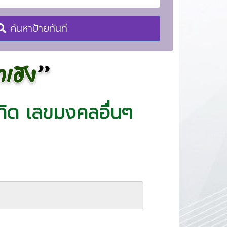
ค้นหาป้ายทันที
กิด เลขมงคลอื่นๆ