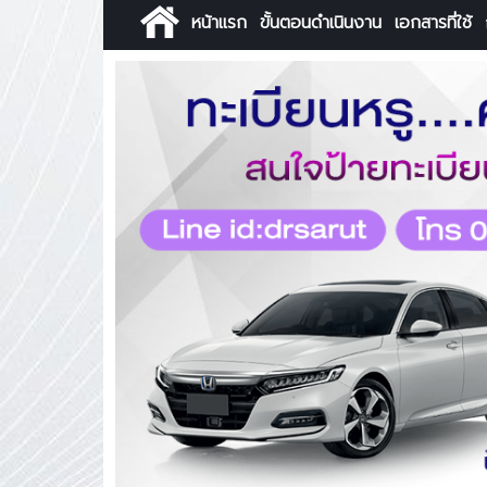
หน้าแรก
ขั้นตอนดำเนินงาน
เอกสารที่ใช้
Previous