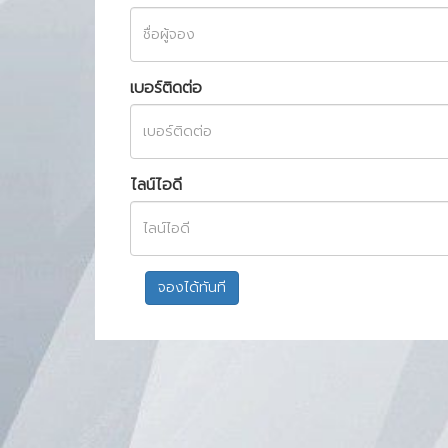
เบอร์ติดต่อ
ไลน์ไอดี
จองได้ทันที