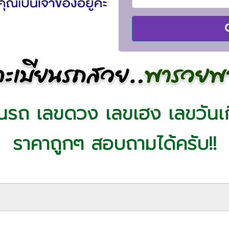
นรถ เลขดวง เลขเฮง เลขวันเ
ราคาถูกๆ สอบถามได้ครับ!!