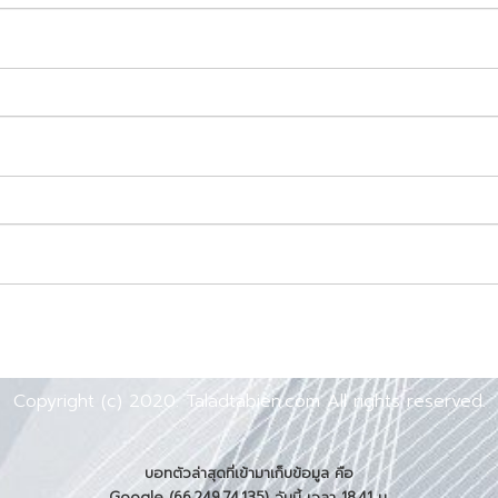
Copyright (c) 2020. Taladtabien.com All rights reserved.
บอทตัวล่าสุดที่เข้ามาเก็บข้อมูล คือ
Google (66.249.74.135) วันนี้ เวลา 18.41 น.