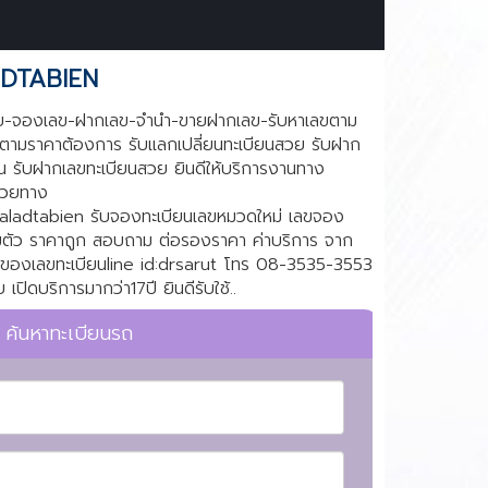
Next
ALADTABIEN
สวย-จองเลข-ฝากเลข-จำนำ-ขายฝากเลข-รับหาเลขตาม
 ตามราคาต้องการ รับแลกเปลี่ยนทะเบียนสวย รับฝาก
น รับฝากเลขทะเบียนสวย ยินดีให้บริการงานทาง
นสวยทาง
ladtabien รับจองทะเบียนเลขหมวดใหม่ เลขจอง
ตัว ราคาถูก สอบถาม ต่อรองราคา ค่าบริการ จาก
จ้าของเลขทะเบียนline id:drsarut โทร 08-3535-3553
 เปิดบริการมากว่า17ปี ยินดีรับใช้..
ค้นหาทะเบียนรถ