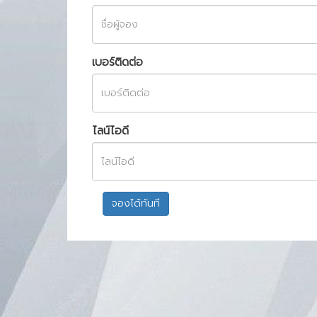
เบอร์ติดต่อ
ไลน์ไอดี
จองได้ทันที