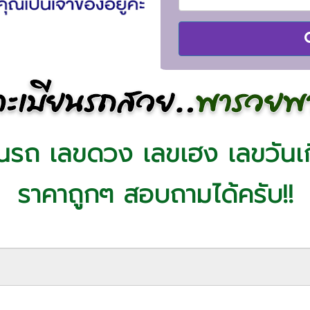
นรถ เลขดวง เลขเฮง เลขวันเ
ราคาถูกๆ สอบถามได้ครับ!!