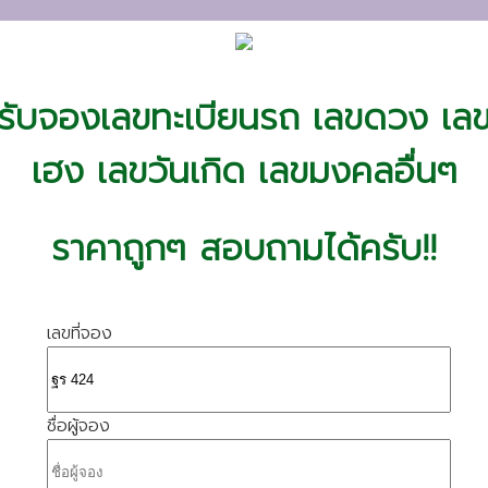
รับจองเลขทะเบียนรถ เลขดวง เล
เฮง เลขวันเกิด เลขมงคลอื่นๆ
ราคาถูกๆ สอบถามได้ครับ!!
เลขที่จอง
ชื่อผู้จอง