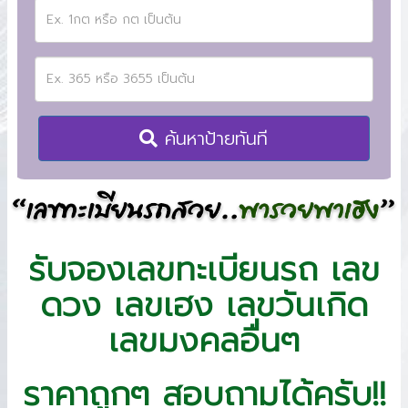
ค้นหาป้ายทันที
รับจองเลขทะเบียนรถ เลข
ดวง เลขเฮง เลขวันเกิด
เลขมงคลอื่นๆ
ราคาถูกๆ สอบถามได้ครับ!!