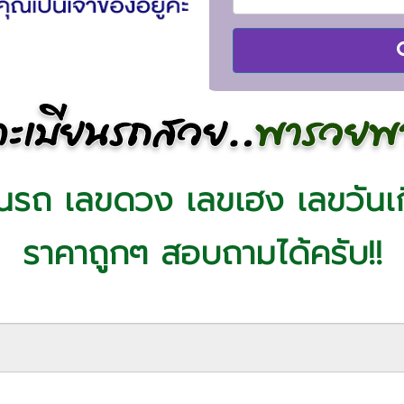
นรถ เลขดวง เลขเฮง เลขวันเ
ราคาถูกๆ สอบถามได้ครับ!!