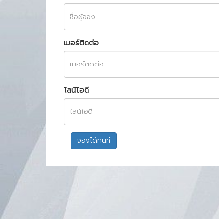
เบอร์ติดต่อ
ไลน์ไอดี
จองได้ทันที