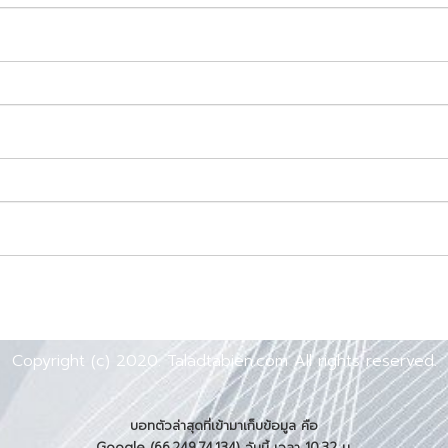
Copyright (c) 2020. Taladtabien.com All rights reserved.
บอทตัวล่าสุดที่เข้ามาเก็บข้อมูล คือ
Google (66.249.74.134) วันนี้ เวลา 10.32 น.