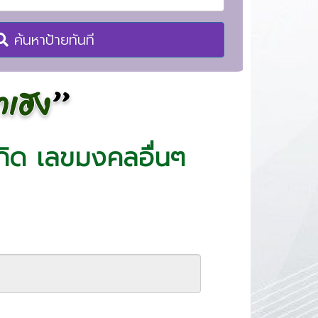
ค้นหาป้ายทันที
กิด เลขมงคลอื่นๆ