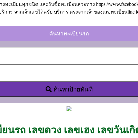
งทะเบียนทุกชนิด และรับซื้อทะเบียนสวยทาง https://www.faceboo
าร จากเจ้าเลขได้ครับ บริการ ตรงจากเจ้าของเลขทะเบียนline id:d
ค้นหาทะเบียนรถ
ค้นหาป้ายทันที
ียนรถ เลขดวง เลขเฮง เลขวันเกิ