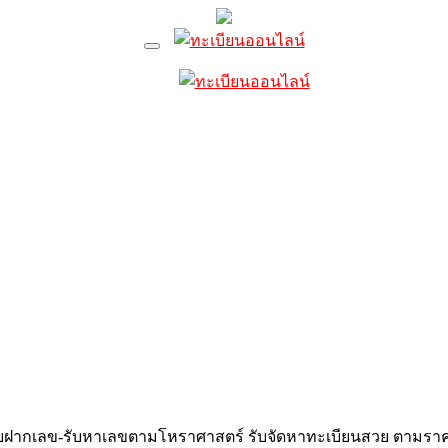
Toggle
navigation
หน้าแรก
ขั้นตอนดำเนินงาน
เอกสารที่ใช้
การชำระเงิน
ติดต่อเรา
Previous
Next
ยฝากเลข-รับหาเลขตามโหราศาสตร์ รับจัดหาทะเบียนสวย ตามราค