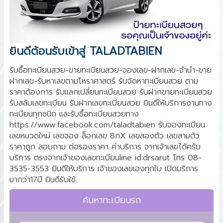
ยินดีต้อนรับเข้าสู่ TALADTABIEN
รับซื้อทะเบียนสวย-ขายทะเบียนสวย-จองเลข-ฝากเลข-จำนำ-ขาย
ฝากเลข-รับหาเลขตามโหราศาสตร์ รับจัดหาทะเบียนสวย ตาม
ราคาต้องการ รับแลกเปลี่ยนทะเบียนสวย รับฝากขายทะเบียนสวย
รับสลับเลขทะเบียน รับฝากเลขทะเบียนสวย ยินดีให้บริการงานทาง
ทะเบียนทุกชนิด และรับซื้อทะเบียนสวยทาง
https://www.facebook.com/taladtabien รับจองทะเบียน
เลขหมวดใหม่ เลขจอง ล็อกเลข 8กX เลขสองตัว เลขสามตัว
ราคาถูก สอบถาม ต่อรองราคา ค่าบริการ จากเจ้าเลขได้ครับ
บริการ ตรงจากเจ้าของเลขทะเบียนline id:drsarut โทร 08-
3535-3553 ยินดีให้บริการ เจ้าของเลขเองทุกใบ เปิดบริการ
มากว่า17ปี ยินดีรับใช้..
ค้นหาทะเบียนรถ