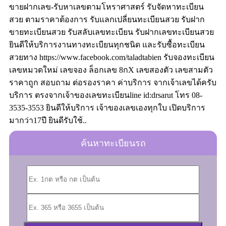
ขายฝากเลข-รับหาเลขตามโหราศาสตร์ รับจัดหาทะเบียน
สวย ตามราคาต้องการ รับแลกเปลี่ยนทะเบียนสวย รับฝาก
ขายทะเบียนสวย รับสลับเลขทะเบียน รับฝากเลขทะเบียนสวย
ยินดีให้บริการงานทางทะเบียนทุกชนิด และรับซื้อทะเบียน
สวยทาง https://www.facebook.com/taladtabien รับจองทะเบียน
เลขหมวดใหม่ เลขจอง ล็อกเลข 8กX เลขสองตัว เลขสามตัว
ราคาถูก สอบถาม ต่อรองราคา ค่าบริการ จากเจ้าเลขได้ครับ
บริการ ตรงจากเจ้าของเลขทะเบียนline id:drsarut โทร 08-
3535-3553 ยินดีให้บริการ เจ้าของเลขเองทุกใบ เปิดบริการ
มากว่า17ปี ยินดีรับใช้..
ค้นหาทะเบียนรถ