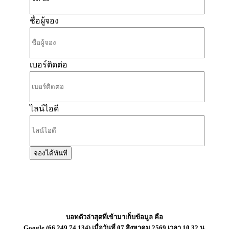
ชื่อผู้จอง
เบอร์ติดต่อ
ไลน์ไอดี
จองได้ทันที
Copyright (c) 2020. Taladtabien.com All rights reserved.
บอทตัวล่าสุดที่เข้ามาเก็บข้อมูล คือ
Google (66.249.74.134) เมื่อวันที่ 07 สิงหาคม 2569 เวลา 10.32 น.