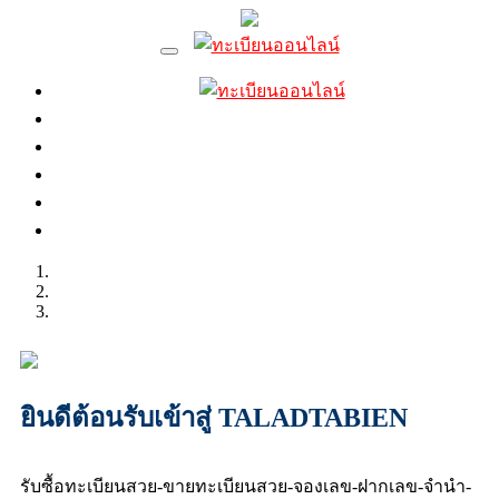
Toggle
navigation
หน้าแรก
ขั้นตอนดำเนินงาน
เอกสารที่ใช้
การชำระเงิน
ติดต่อเรา
Previous
Next
ยินดีต้อนรับเข้าสู่ TALADTABIEN
รับซื้อทะเบียนสวย-ขายทะเบียนสวย-จองเลข-ฝากเลข-จำนำ-