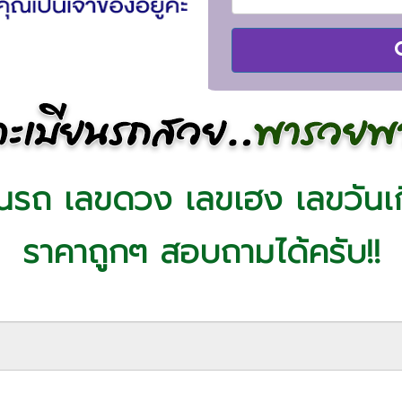
นรถ เลขดวง เลขเฮง เลขวันเ
ราคาถูกๆ สอบถามได้ครับ!!