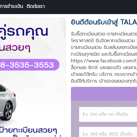
การชำระเงิน
ติดต่อเรา
ยินดีต้อนรับเข้าสู่ T
รับซื้อทะเบียนสวย-ขายทะเบียน
โหราศาสตร์ รับจัดหาทะเบียนสวย
ขายทะเบียนสวย รับสลับเลขทะเบีย
ทะเบียนทุกชนิด และรับซื้อทะเบีย
https://www.facebook.com/ta
ล็อกเลข 8กX เลขสองตัว เลขสาม
เจ้าเลขได้ครับ บริการ ตรงจากเ
ยินดีให้บริการ เจ้าของเลขเองทุกใบ