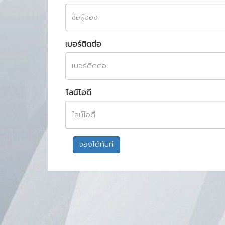
เบอร์ติดต่อ
ไลน์ไอดี
จองได้ทันที