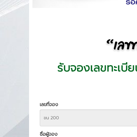
รับจองเลขทะเบีย
เลขที่จอง
ชื่อผู้จอง