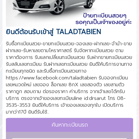
ยินดีต้อนรับเข้าสู่ TALADTABIEN
รับซื้อทะเบียนสวย-ขายทะเบียนสวย-จองเลข-ฝากเลข-จำนำ-ขาย
ฝากเลข-รับหาเลขตามโหราศาสตร์ รับจัดหาทะเบียนสวย ตาม
ราคาต้องการ รับแลกเปลี่ยนทะเบียนสวย รับฝากขายทะเบียนสวย
รับสลับเลขทะเบียน รับฝากเลขทะเบียนสวย ยินดีให้บริการงานทาง
ทะเบียนทุกชนิด และรับซื้อทะเบียนสวยทาง
https://www.facebook.com/taladtabien รับจองทะเบียน
เลขหมวดใหม่ เลขจอง ล็อกเลข 8กX เลขสองตัว เลขสามตัว
ราคาถูก สอบถาม ต่อรองราคา ค่าบริการ จากเจ้าเลขได้ครับ
บริการ ตรงจากเจ้าของเลขทะเบียนline id:drsarut โทร 08-
3535-3553 ยินดีให้บริการ เจ้าของเลขเองทุกใบ เปิดบริการ
มากว่า17ปี ยินดีรับใช้..
ค้นหาทะเบียนรถ