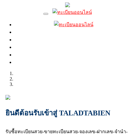
Toggle
navigation
หน้าแรก
ขั้นตอนดำเนินงาน
เอกสารที่ใช้
การชำระเงิน
ติดต่อเรา
Previous
Next
ยินดีต้อนรับเข้าสู่ TALADTABIEN
รับซื้อทะเบียนสวย-ขายทะเบียนสวย-จองเลข-ฝากเลข-จำนำ-