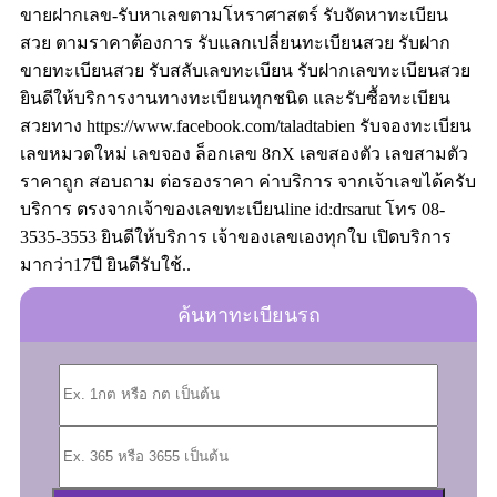
ขายฝากเลข-รับหาเลขตามโหราศาสตร์ รับจัดหาทะเบียน
สวย ตามราคาต้องการ รับแลกเปลี่ยนทะเบียนสวย รับฝาก
ขายทะเบียนสวย รับสลับเลขทะเบียน รับฝากเลขทะเบียนสวย
ยินดีให้บริการงานทางทะเบียนทุกชนิด และรับซื้อทะเบียน
สวยทาง https://www.facebook.com/taladtabien รับจองทะเบียน
เลขหมวดใหม่ เลขจอง ล็อกเลข 8กX เลขสองตัว เลขสามตัว
ราคาถูก สอบถาม ต่อรองราคา ค่าบริการ จากเจ้าเลขได้ครับ
บริการ ตรงจากเจ้าของเลขทะเบียนline id:drsarut โทร 08-
3535-3553 ยินดีให้บริการ เจ้าของเลขเองทุกใบ เปิดบริการ
มากว่า17ปี ยินดีรับใช้..
ค้นหาทะเบียนรถ