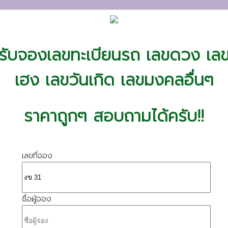
รับจองเลขทะเบียนรถ เลขดวง เล
เฮง เลขวันเกิด เลขมงคลอื่นๆ
ราคาถูกๆ สอบถามได้ครับ!!
เลขที่จอง
ชื่อผู้จอง