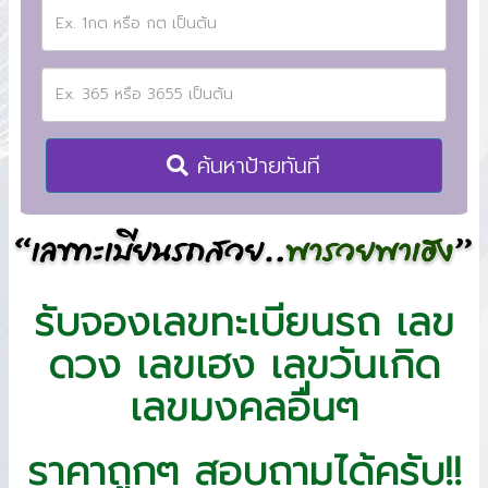
ค้นหาป้ายทันที
รับจองเลขทะเบียนรถ เลข
ดวง เลขเฮง เลขวันเกิด
เลขมงคลอื่นๆ
ราคาถูกๆ สอบถามได้ครับ!!