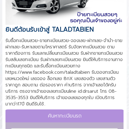
ยินดีต้อนรับเข้าสู่ TALADTABIEN
รับซื้อทะเบียนสวย-ขายทะเบียนสวย-จองเลข-ฝากเลข-จำนำ-ขาย
ฝากเลข-รับหาเลขตามโหราศาสตร์ รับจัดหาทะเบียนสวย ตาม
ราคาต้องการ รับแลกเปลี่ยนทะเบียนสวย รับฝากขายทะเบียนสวย
รับสลับเลขทะเบียน รับฝากเลขทะเบียนสวย ยินดีให้บริการงานทาง
ทะเบียนทุกชนิด และรับซื้อทะเบียนสวยทาง
https://www.facebook.com/taladtabien รับจองทะเบียน
เลขหมวดใหม่ เลขจอง ล็อกเลข 8กX เลขสองตัว เลขสามตัว
ราคาถูก สอบถาม ต่อรองราคา ค่าบริการ จากเจ้าเลขได้ครับ
บริการ ตรงจากเจ้าของเลขทะเบียนline id:drsarut โทร 08-
3535-3553 ยินดีให้บริการ เจ้าของเลขเองทุกใบ เปิดบริการ
มากว่า17ปี ยินดีรับใช้..
ค้นหาทะเบียนรถ