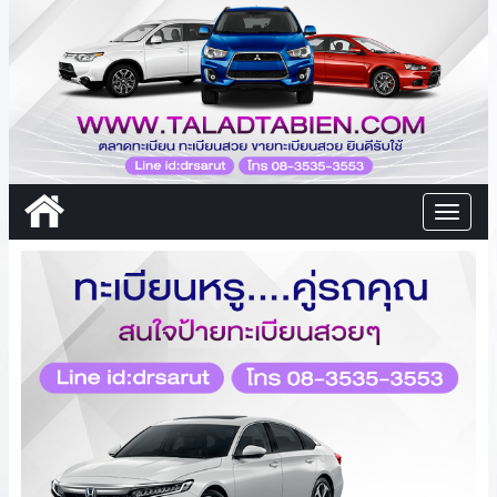
Toggl
naviga
Previous
Nex