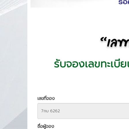
รับจองเลขทะเบีย
เลขที่จอง
ชื่อผู้จอง