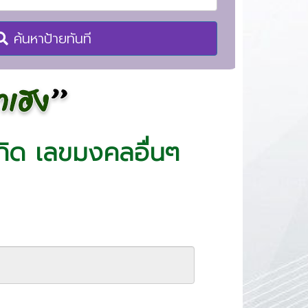
ค้นหาป้ายทันที
กิด เลขมงคลอื่นๆ