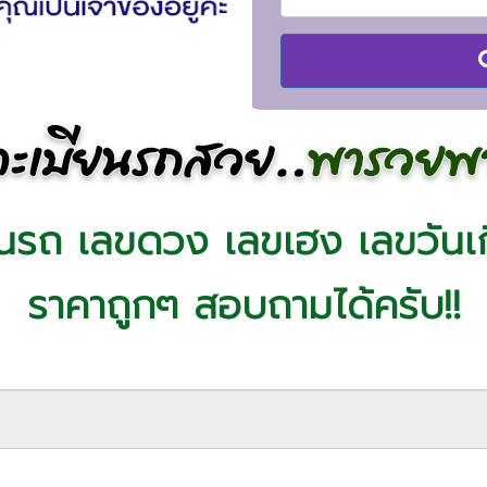
นรถ เลขดวง เลขเฮง เลขวันเ
ราคาถูกๆ สอบถามได้ครับ!!