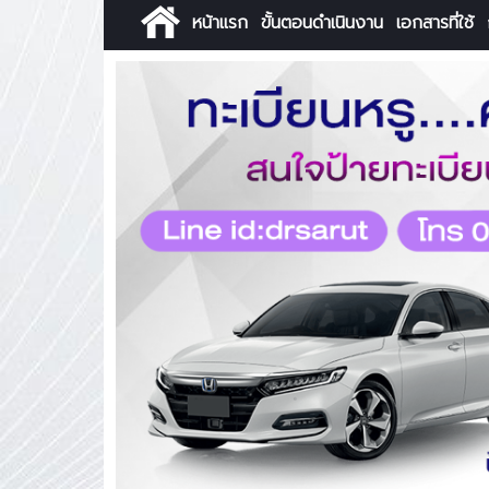
หน้าแรก
ขั้นตอนดำเนินงาน
เอกสารที่ใช้
Previous