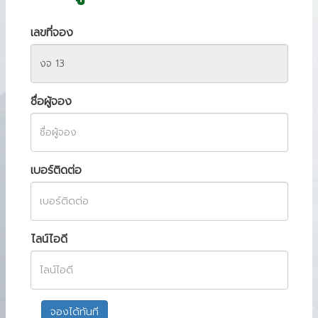
เลขที่จอง
ชื่อผู้จอง
เบอร์ติดต่อ
ไลน์ไอดี
จองได้ทันที