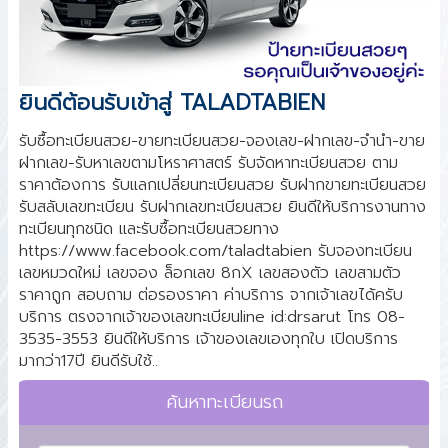
ยินดีต้อนรับเข้าสู่ TALADTABIEN
รับซื้อทะเบียนสวย-ขายทะเบียนสวย-จองเลข-ฝากเลข-จำนำ-ขาย
ฝากเลข-รับหาเลขตามโหราศาสตร์ รับจัดหาทะเบียนสวย ตาม
ราคาต้องการ รับแลกเปลี่ยนทะเบียนสวย รับฝากขายทะเบียนสวย
รับสลับเลขทะเบียน รับฝากเลขทะเบียนสวย ยินดีให้บริการงานทาง
ทะเบียนทุกชนิด และรับซื้อทะเบียนสวยทาง
https://www.facebook.com/taladtabien รับจองทะเบียน
เลขหมวดใหม่ เลขจอง ล็อกเลข 8กX เลขสองตัว เลขสามตัว
ราคาถูก สอบถาม ต่อรองราคา ค่าบริการ จากเจ้าเลขได้ครับ
บริการ ตรงจากเจ้าของเลขทะเบียนline id:drsarut โทร 08-
3535-3553 ยินดีให้บริการ เจ้าของเลขเองทุกใบ เปิดบริการ
มากว่า17ปี ยินดีรับใช้..
ค้นหาทะเบียนรถ