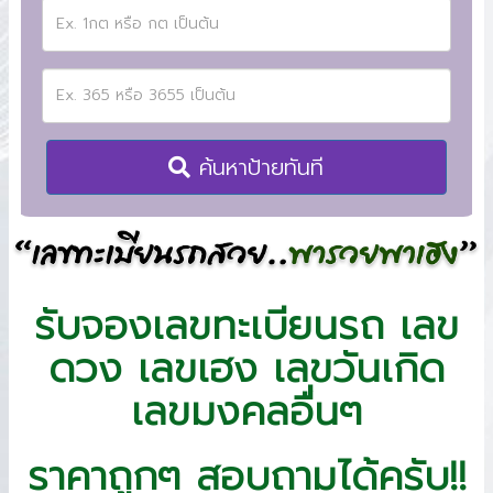
ค้นหาป้ายทันที
รับจองเลขทะเบียนรถ เลข
ดวง เลขเฮง เลขวันเกิด
เลขมงคลอื่นๆ
ราคาถูกๆ สอบถามได้ครับ!!