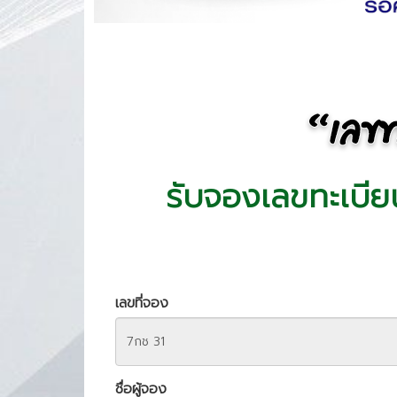
รับจองเลขทะเบีย
เลขที่จอง
ชื่อผู้จอง