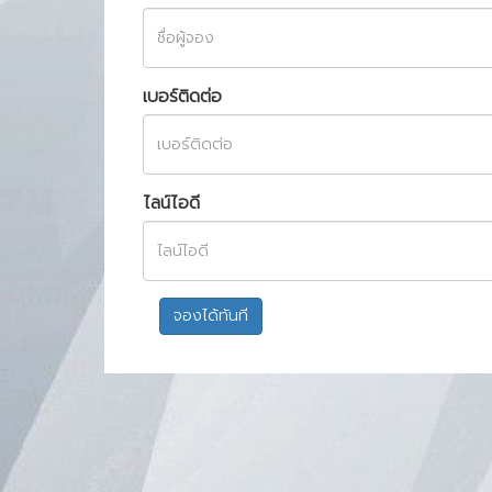
เบอร์ติดต่อ
ไลน์ไอดี
จองได้ทันที