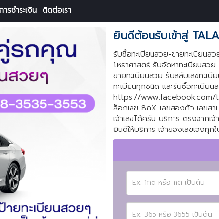
การชำระเงิน
ติดต่อเรา
ยินดีต้อนรับเข้าสู่ T
รับซื้อทะเบียนสวย-ขายทะเบียน
โหราศาสตร์ รับจัดหาทะเบียนสวย
ขายทะเบียนสวย รับสลับเลขทะเบีย
ทะเบียนทุกชนิด และรับซื้อทะเบีย
https://www.facebook.com/ta
ล็อกเลข 8กX เลขสองตัว เลขสาม
เจ้าเลขได้ครับ บริการ ตรงจากเ
ยินดีให้บริการ เจ้าของเลขเองทุกใบ