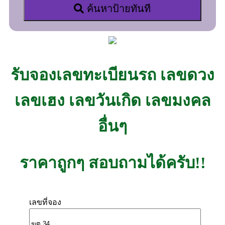
ค้นหาป้ายทันที
รับจองเลขทะเบียนรถ เลขดวง
เลขเฮง เลขวันเกิด เลขมงคล
อื่นๆ
ราคาถูกๆ สอบถามได้ครับ!!
เลขที่จอง