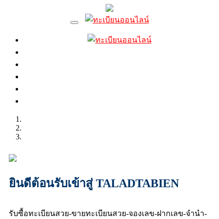
Toggle
navigation
หน้าแรก
ขั้นตอนดำเนินงาน
เอกสารที่ใช้
การชำระเงิน
ติดต่อเรา
Previous
Next
ยินดีต้อนรับเข้าสู่ TALADTABIEN
รับซื้อทะเบียนสวย-ขายทะเบียนสวย-จองเลข-ฝากเลข-จำนำ-