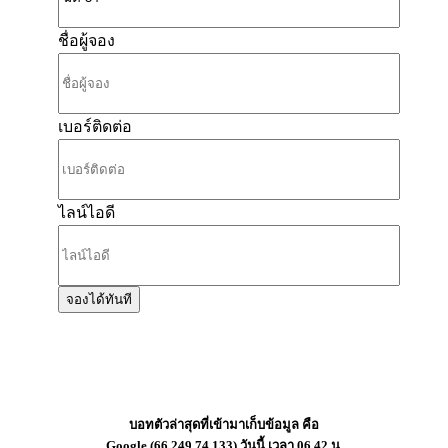
ชื่อผู้จอง
เบอร์ติดต่อ
ไลน์ไอดี
จองได้ทันที
Copyright (c) 2020. Taladtabien.com All rights reserved.
บอทตัวล่าสุดที่เข้ามาเก็บข้อมูล คือ
Google (66.249.74.133) วันนี้ เวลา 06.42 น.