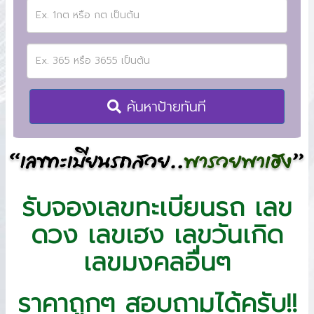
ค้นหาป้ายทันที
รับจองเลขทะเบียนรถ เลข
ดวง เลขเฮง เลขวันเกิด
เลขมงคลอื่นๆ
ราคาถูกๆ สอบถามได้ครับ!!