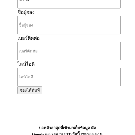
ชื่อผู้จอง
เบอร์ติดต่อ
ไลน์ไอดี
จองได้ทันที
Copyright (c) 2020. Taladtabien.com All rights reserved.
บอทตัวล่าสุดที่เข้ามาเก็บข้อมูล คือ
Google (66.249.74.133) วันนี้ เวลา 06.42 น.