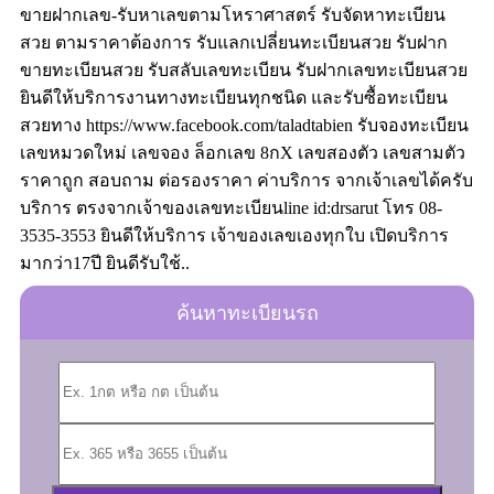
ขายฝากเลข-รับหาเลขตามโหราศาสตร์ รับจัดหาทะเบียน
สวย ตามราคาต้องการ รับแลกเปลี่ยนทะเบียนสวย รับฝาก
ขายทะเบียนสวย รับสลับเลขทะเบียน รับฝากเลขทะเบียนสวย
ยินดีให้บริการงานทางทะเบียนทุกชนิด และรับซื้อทะเบียน
สวยทาง https://www.facebook.com/taladtabien รับจองทะเบียน
เลขหมวดใหม่ เลขจอง ล็อกเลข 8กX เลขสองตัว เลขสามตัว
ราคาถูก สอบถาม ต่อรองราคา ค่าบริการ จากเจ้าเลขได้ครับ
บริการ ตรงจากเจ้าของเลขทะเบียนline id:drsarut โทร 08-
3535-3553 ยินดีให้บริการ เจ้าของเลขเองทุกใบ เปิดบริการ
มากว่า17ปี ยินดีรับใช้..
ค้นหาทะเบียนรถ