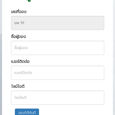
เลขที่จอง
ชื่อผู้จอง
เบอร์ติดต่อ
ไลน์ไอดี
จองได้ทันที