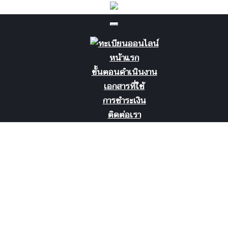
Toggle
navigation
หน้าแรก
ขั้นตอนดำเนินงาน
เอกสารที่ใช้
การชำระเงิน
ติดต่อเรา
Previous
Next