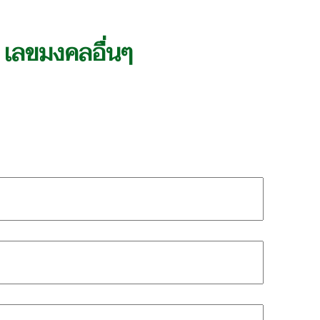
 เลขมงคลอื่นๆ