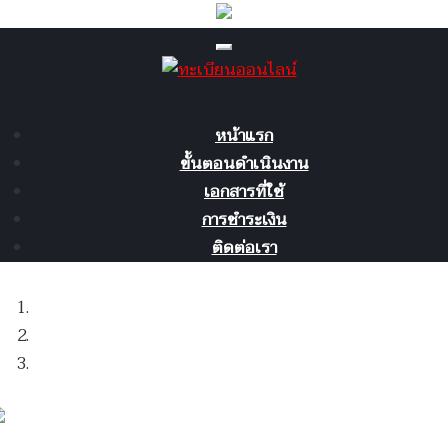
Toggle
navigation
หน้าแรก
ขั้นตอนดำเนินงาน
เอกสารที่ใช้
การชำระเงิน
ติดต่อเรา
Previous
Next