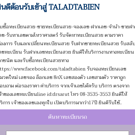
ยินดีต้อนรับเข้าสู่ TALADTABIEN
ับซื้อทะเบียนสวย-ขายทะเบียนสวย-จองเลข-ฝากเลข-จำนำ-ขายฝา
ลข-รับหาเลขตามโหราศาสตร์ รับจัดหาทะเบียนสวย ตามราคา
้องการ รับแลกเปลี่ยนทะเบียนสวย รับฝากขายทะเบียนสวย รับสลั
ลขทะเบียน รับฝากเลขทะเบียนสวย ยินดีให้บริการงานทางทะเบียน
ุกชนิด และรับซื้อทะเบียนสวยทาง
ttps://www.facebook.com/taladtabien รับจองทะเบียนเลข
มวดใหม่ เลขจอง ล็อกเลข 8กX เลขสองตัว เลขสามตัว ราคาถูก
อบถาม ต่อรองราคา ค่าบริการ จากเจ้าเลขได้ครับ บริการ ตรงจาก
จ้าของเลขทะเบียนline id:drsarut โทร 08-3535-3553 ยินดีให้
ริการ เจ้าของเลขเองทุกใบ เปิดบริการมากว่า17ปี ยินดีรับใช้..
ค้นหาทะเบียนรถ