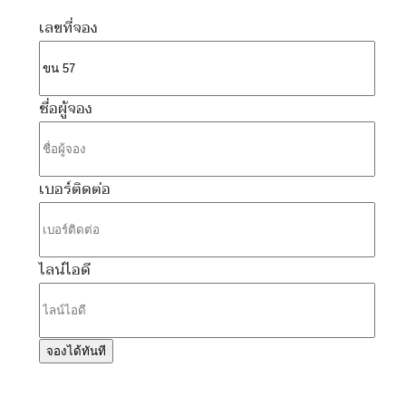
เลขที่จอง
ชื่อผู้จอง
เบอร์ติดต่อ
ไลน์ไอดี
จองได้ทันที