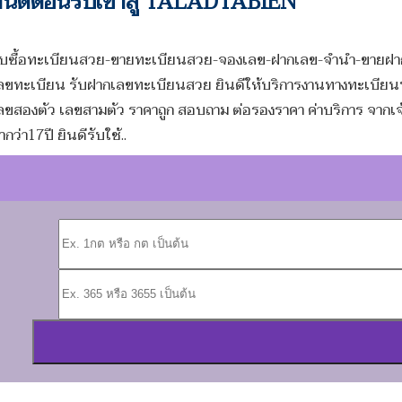
ยินดีต้อนรับเข้าสู่ TALADTABIEN
ับซื้อทะเบียนสวย-ขายทะเบียนสวย-จองเลข-ฝากเลข-จำนำ-ขายฝาก
ลขทะเบียน รับฝากเลขทะเบียนสวย ยินดีให้บริการงานทางทะเบีย
ลขสองตัว เลขสามตัว ราคาถูก สอบถาม ต่อรองราคา ค่าบริการ จากเจ
ากว่า17ปี ยินดีรับใช้..