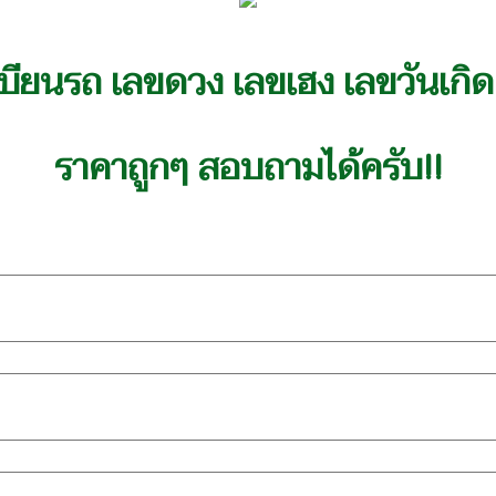
บียนรถ เลขดวง เลขเฮง เลขวันเกิด
ราคาถูกๆ สอบถามได้ครับ!!