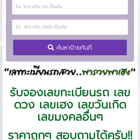
ค้นหาป้ายทันที
รับจองเลขทะเบียนรถ เลข
ดวง เลขเฮง เลขวันเกิด
เลขมงคลอื่นๆ
ราคาถูกๆ สอบถามได้ครับ!!