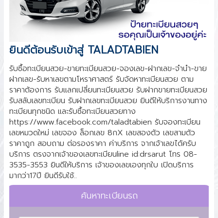
ยินดีต้อนรับเข้าสู่ TALADTABIEN
รับซื้อทะเบียนสวย-ขายทะเบียนสวย-จองเลข-ฝากเลข-จำนำ-ขาย
ฝากเลข-รับหาเลขตามโหราศาสตร์ รับจัดหาทะเบียนสวย ตาม
ราคาต้องการ รับแลกเปลี่ยนทะเบียนสวย รับฝากขายทะเบียนสวย
รับสลับเลขทะเบียน รับฝากเลขทะเบียนสวย ยินดีให้บริการงานทาง
ทะเบียนทุกชนิด และรับซื้อทะเบียนสวยทาง
https://www.facebook.com/taladtabien รับจองทะเบียน
เลขหมวดใหม่ เลขจอง ล็อกเลข 8กX เลขสองตัว เลขสามตัว
ราคาถูก สอบถาม ต่อรองราคา ค่าบริการ จากเจ้าเลขได้ครับ
บริการ ตรงจากเจ้าของเลขทะเบียนline id:drsarut โทร 08-
3535-3553 ยินดีให้บริการ เจ้าของเลขเองทุกใบ เปิดบริการ
มากว่า17ปี ยินดีรับใช้..
ค้นหาทะเบียนรถ