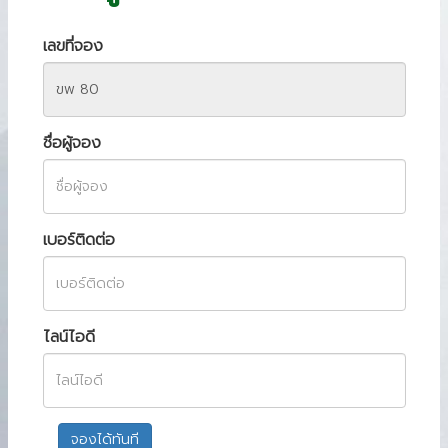
เลขที่จอง
ชื่อผู้จอง
เบอร์ติดต่อ
ไลน์ไอดี
จองได้ทันที