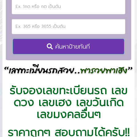
ค้นหาป้ายทันที
รับจองเลขทะเบียนรถ เลข
ดวง เลขเฮง เลขวันเกิด
เลขมงคลอื่นๆ
ราคาถูกๆ สอบถามได้ครับ!!