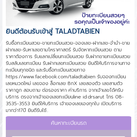
ยินดีต้อนรับเข้าสู่ TALADTABIEN
รับซื้อทะเบียนสวย-ขายทะเบียนสวย-จองเลข-ฝากเลข-จำนำ-ขาย
ฝากเลข-รับหาเลขตามโหราศาสตร์ รับจัดหาทะเบียนสวย ตาม
ราคาต้องการ รับแลกเปลี่ยนทะเบียนสวย รับฝากขายทะเบียนสวย
รับสลับเลขทะเบียน รับฝากเลขทะเบียนสวย ยินดีให้บริการงานทาง
ทะเบียนทุกชนิด และรับซื้อทะเบียนสวยทาง
https://www.facebook.com/taladtabien รับจองทะเบียน
เลขหมวดใหม่ เลขจอง ล็อกเลข 8กX เลขสองตัว เลขสามตัว
ราคาถูก สอบถาม ต่อรองราคา ค่าบริการ จากเจ้าเลขได้ครับ
บริการ ตรงจากเจ้าของเลขทะเบียนline id:drsarut โทร 08-
3535-3553 ยินดีให้บริการ เจ้าของเลขเองทุกใบ เปิดบริการ
มากว่า17ปี ยินดีรับใช้..
ค้นหาทะเบียนรถ