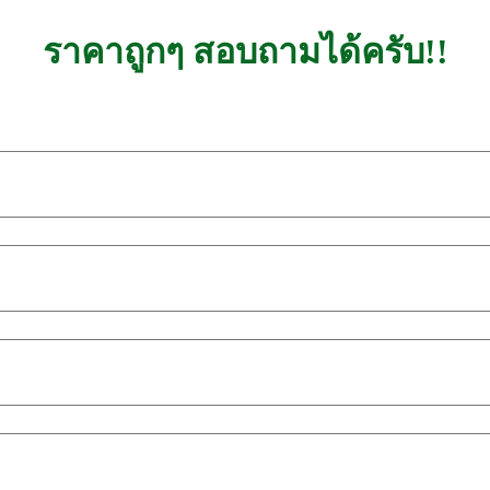
ราคาถูกๆ สอบถามได้ครับ!!