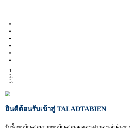
ยินดีต้อนรับเข้าสู่ TALADTABIEN
รับซื้อทะเบียนสวย-ขายทะเบียนสวย-จองเลข-ฝากเลข-จำนำ-ขา